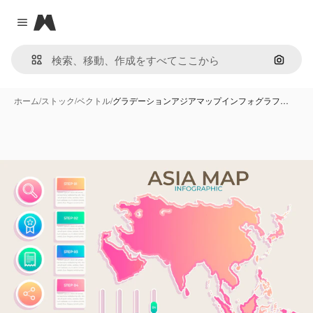
Magnific
Close menu
画像で
ホーム
/
ストック
/
ベクトル
/
グラデーションアジアマップインフォグラフ…