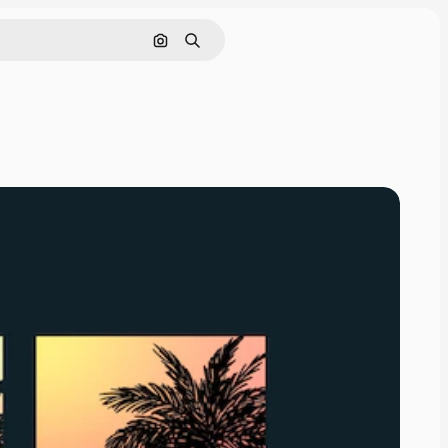
画像で検索
検索