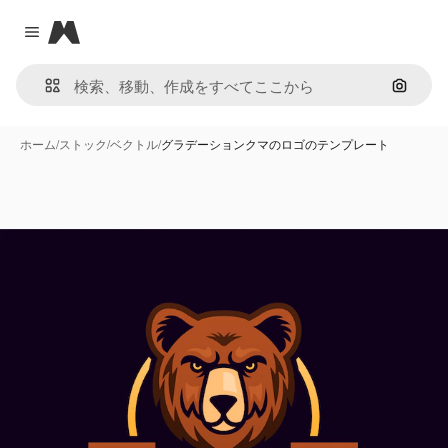
Magnific
Close menu
画像で
ホーム
/
ストック
/
ベクトル
/
グラデーションクマのロゴのテンプレート