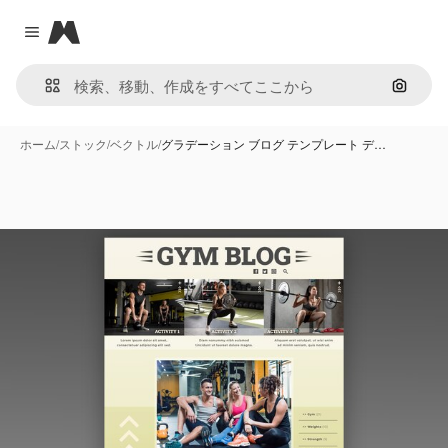
Magnific
Close menu
画像で
ホーム
/
ストック
/
ベクトル
/
グラデーション ブログ テンプレート デ…