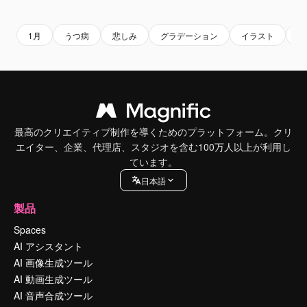
1月
うつ病
悲しみ
グラデーション
イラスト
休
最高のクリエイティブ制作を導くためのプラットフォーム。クリ
エイター、企業、代理店、スタジオを含む100万人以上が利用し
ています。
日本語
製品
Spaces
AI アシスタント
AI 画像生成ツール
AI 動画生成ツール
AI 音声合成ツール