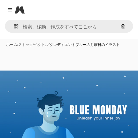
Magnific
Close menu
画像で
ホーム
/
ストック
/
ベクトル
/
グレディエントブルーの月曜日のイラスト