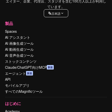
エイター、企業、代理店、スタジオを含む100万人以上が利用し
ています。
日本語
製品
Spaces
AI アシスタント
AI 画像生成ツール
AI 動画生成ツール
AI 音声合成ツール
ストックコンテンツ
Claude/ChatGPT向けMCP
新規
エージェント
新規
API
モバイルアプリ
すべてのMagnificツール
はじめに
Academy