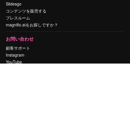
Slidesgo
コンテンツを販売する
プレスルーム
magnific.aiをお探しですか？
お問い合わせ
顧客サポート
Instagram
YouTube
LinkedIn
TikTok
Discord
X
Reddit
Copyright © 2010-
2026
Freepik Company S.L.U.
無断複写・転載を禁じま
す
.