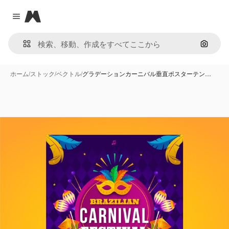
Magnific
Close menu
画像で
ホーム
/
ストック
/
ベクトル
/
グラデーションカーニバル垂直ポスターテン…