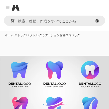
Magnific
Close menu
画像で
ホーム
/
ストック
/
ベクトル
/
グラデーション歯科ロゴパック