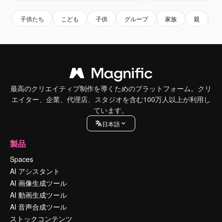
子供たち
こども
子供
グループ
家族
親
g
最高のクリエイティブ制作を導くためのプラットフォーム。クリ
エイター、企業、代理店、スタジオを含む100万人以上が利用し
ています。
日本語
製品
Spaces
AI アシスタント
AI 画像生成ツール
AI 動画生成ツール
AI 音声合成ツール
ストックコンテンツ