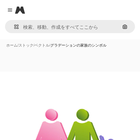
Magnific
Close menu
画像で
ホーム
/
ストック
/
ベクトル
/
グラデーションの家族のシンボル