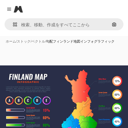
Magnific
Close menu
画像で
ホーム
/
ストック
/
ベクトル
/
勾配フィンランド地図インフォグラフィック