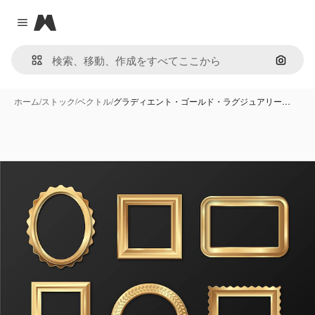
Magnific
Close menu
画像で
ホーム
/
ストック
/
ベクトル
/
グラディエント・ゴールド・ラグジュアリー…