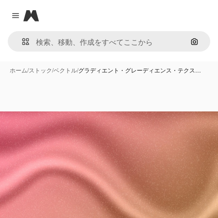
Magnific
Close menu
画像で
ホーム
/
ストック
/
ベクトル
/
グラディエント・グレーディエンス・テクス…