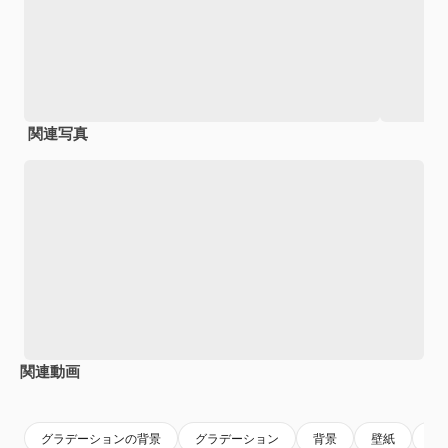
関連写真
関連動画
Premium
Premium
AIによって生成されました。
Premium
Premium
AIによっ
グラデーションの背景
グラデーション
背景
壁紙
背