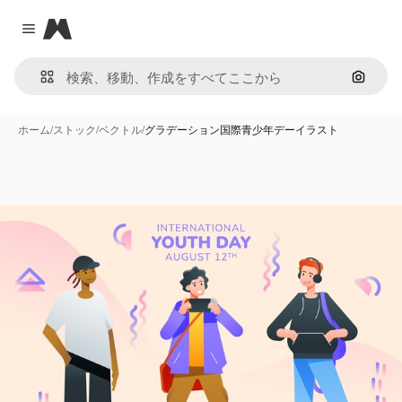
Magnific
Close menu
画像で
ホーム
/
ストック
/
ベクトル
/
グラデーション国際青少年デーイラスト