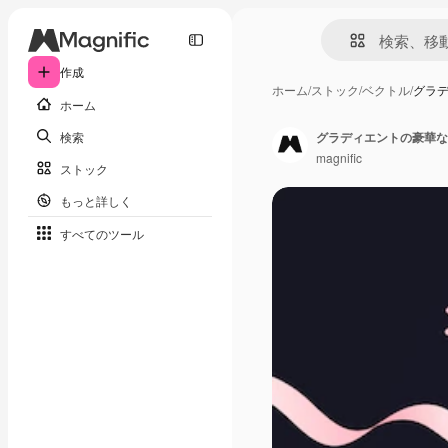
作成
ホーム
/
ストック
/
ベクトル
/
グラ
ホーム
検索
グラディエントの豪華な
magnific
ストック
もっと詳しく
すべてのツール