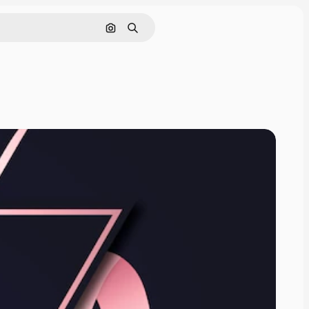
画像で検索
検索