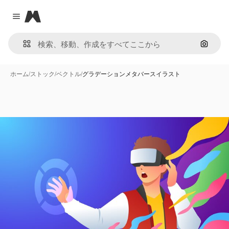
Magnific
Close menu
画像で
ホーム
/
ストック
/
ベクトル
/
グラデーションメタバースイラスト