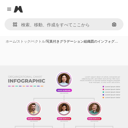
Magnific
Close menu
画像で
ホーム
/
ストック
/
ベクトル
/
写真付きグラデーション組織図のインフォグ…