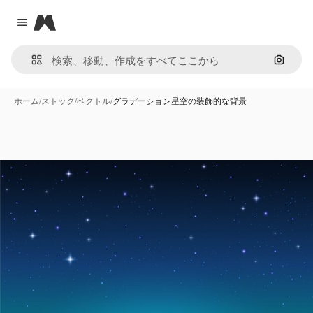
Magnific
Close menu
画像で
ホーム
/
ストック
/
ベクトル
/
グラデーション星空の装飾的な背景