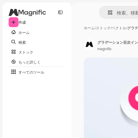
作成
ホーム
/
ストック
/
ベクトル
/
グラ
ホーム
検索
グラデーション目次イン
magnific
ストック
もっと詳しく
すべてのツール