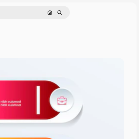
画像で検索
検索