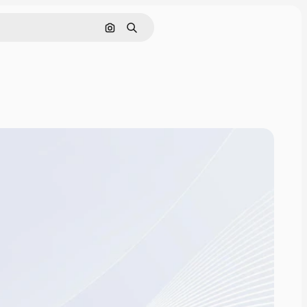
画像で検索
検索