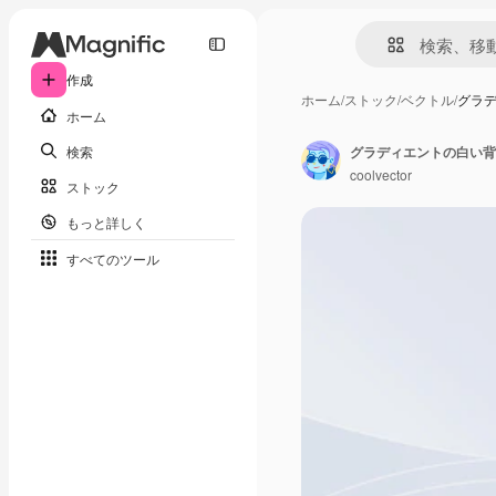
作成
ホーム
/
ストック
/
ベクトル
/
グラ
ホーム
検索
グラディエントの白い背
coolvector
ストック
もっと詳しく
すべてのツール