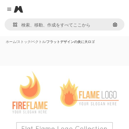
Magnific
Close menu
画像で
ホーム
/
ストック
/
ベクトル
/
フラットデザインの炎に大ロゴ