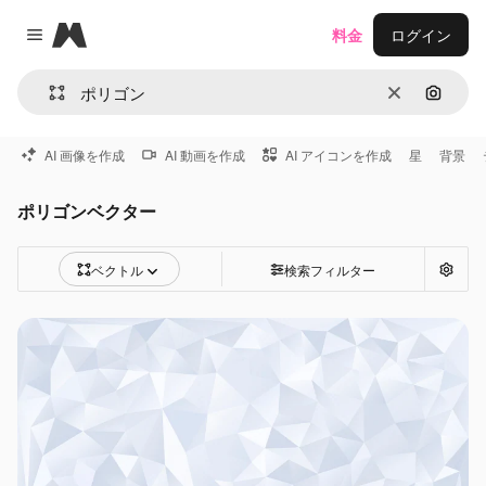
Magnific
料金
ログイン
Close menu
消去
画像で
AI 画像を作成
AI 動画を作成
AI アイコンを作成
星
背景
ポリゴンベクター
ベクトル
検索フィルター