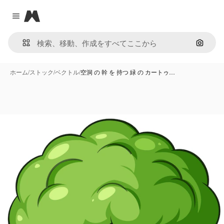
Magnific
Close menu
画像で
ホーム
/
ストック
/
ベクトル
/
空洞 の 幹 を 持つ 緑 の カートゥ…