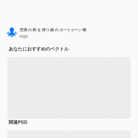
空洞 の 幹 を 持つ 緑 の カートゥーン 樹
brgfx
あなたにおすすめのベクトル
関連PSD