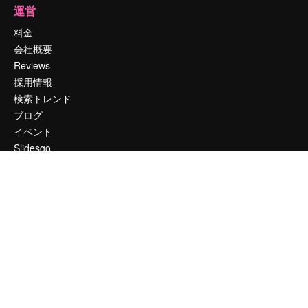
運営
料金
会社概要
Reviews
採用情報
検索トレンド
ブログ
イベント
Slidesgo
コンテンツを販売する
プレスルーム
magnific.aiをお探しですか？
お問い合わせ
顧客サポート
Instagram
YouTube
LinkedIn