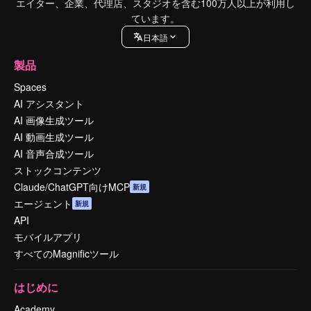
エイター、企業、代理店、スタジオを含む100万人以上が利用し
ています。
日本語
製品
Spaces
AI アシスタント
AI 画像生成ツール
AI 動画生成ツール
AI 音声合成ツール
ストックコンテンツ
Claude/ChatGPT向けMCP
新規
エージェント
新規
API
モバイルアプリ
すべてのMagnificツール
はじめに
Academy