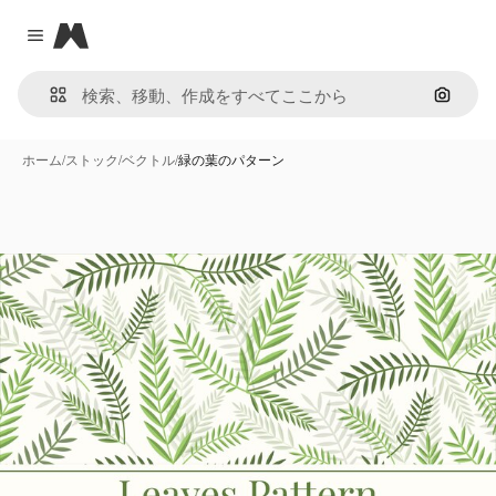
Magnific
Close menu
画像で
ホーム
/
ストック
/
ベクトル
/
緑の葉のパターン