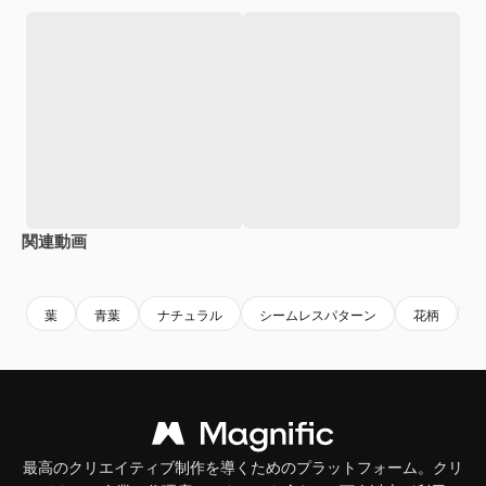
関連動画
Premium
Premium
Premium
Premium
AIによっ
葉
青葉
ナチュラル
シームレスパターン
花柄
最高のクリエイティブ制作を導くためのプラットフォーム。クリ