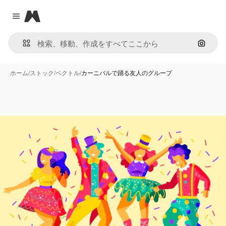
Magnific
Close menu
画像で
ホーム
/
ストック
/
ベクトル
/
カーニバルで踊る友人のグループ