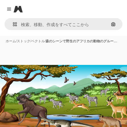
Magnific
Close menu
画像で
ホーム
/
ストック
/
ベクトル
/
森のシーンで野生のアフリカの動物のグルー…