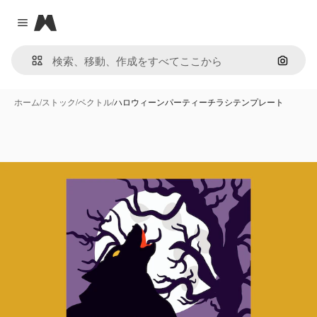
Magnific
Close menu
画像で
ホーム
/
ストック
/
ベクトル
/
ハロウィーンパーティーチラシテンプレート