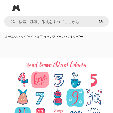
Magnific
Close menu
画像で
ホーム
/
ストック
/
ベクトル
/
手描きのアドベントカレンダー