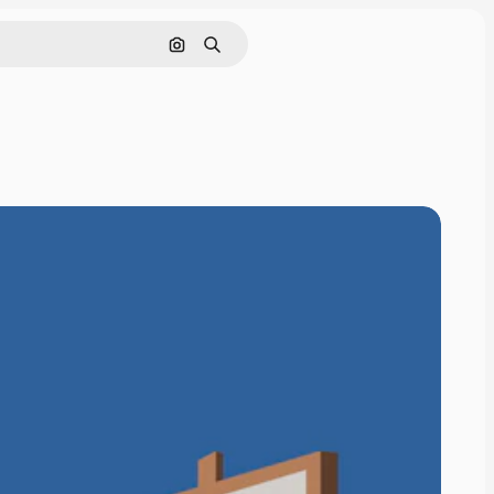
画像で検索
検索