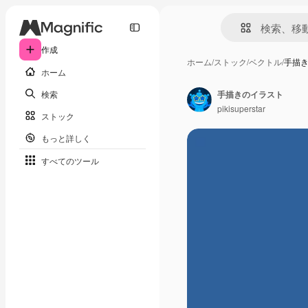
作成
ホーム
/
ストック
/
ベクトル
/
手描
ホーム
検索
手描きのイラスト
pikisuperstar
ストック
もっと詳しく
すべてのツール