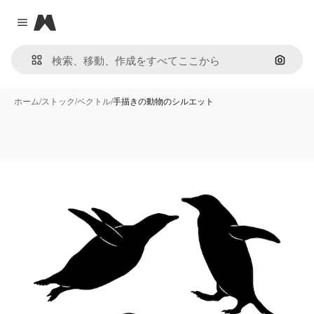
Magnific
Close menu
画像で
ホーム
/
ストック
/
ベクトル
/
手描きの動物のシルエット