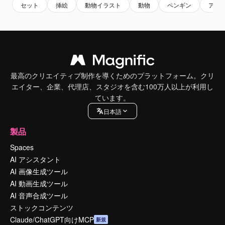
セット
挿絵
動物イラスト
動物
ペンギン
アイコ
最高のクリエイティブ制作を導くためのプラットフォーム。クリ
エイター、企業、代理店、スタジオを含む100万人以上が利用し
ています。
日本語
製品
Spaces
AI アシスタント
AI 画像生成ツール
AI 動画生成ツール
AI 音声合成ツール
ストックコンテンツ
Claude/ChatGPT向けMCP
新規