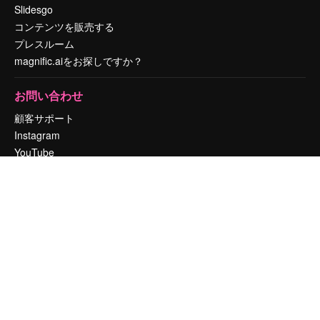
Slidesgo
コンテンツを販売する
プレスルーム
magnific.aiをお探しですか？
お問い合わせ
顧客サポート
Instagram
YouTube
LinkedIn
TikTok
Discord
X
Reddit
Copyright © 2010-
2026
Freepik Company S.L.U.
無断複写・転載を禁じま
す
.