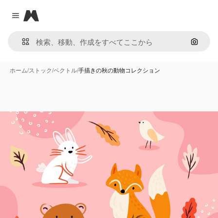
Magnific
Close menu
画像で
ホーム
/
ストック
/
ベクトル
/
手描きの秋の動物コレクション