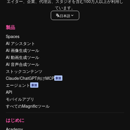
エイター、企業、代理店、スタジオを含む100万人以上が利用し
ています。
日本語
製品
Spaces
AI アシスタント
AI 画像生成ツール
AI 動画生成ツール
AI 音声合成ツール
ストックコンテンツ
Claude/ChatGPT向けMCP
新規
エージェント
新規
API
モバイルアプリ
すべてのMagnificツール
はじめに
Academy