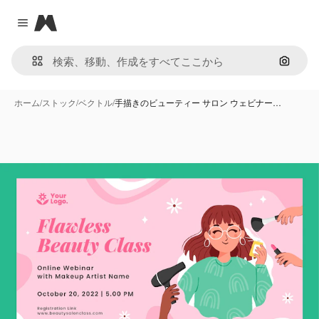
Magnific
Close menu
画像で
ホーム
/
ストック
/
ベクトル
/
手描きのビューティー サロン ウェビナー…