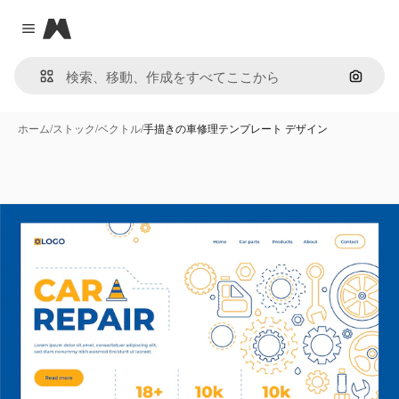
Magnific
Close menu
画像で
ホーム
/
ストック
/
ベクトル
/
手描きの車修理テンプレート デザイン