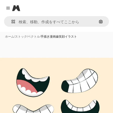
Magnific
Close menu
画像で
ホーム
/
ストック
/
ベクトル
/
手描き漫画歯笑顔イラスト