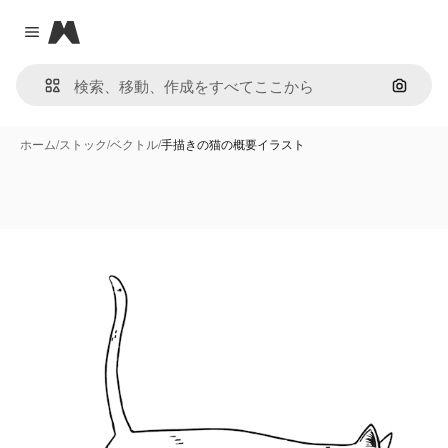
Magnific
Close menu
画像で
ホーム
/
ストック
/
ベクトル
/
手描きの猫の概要イラスト