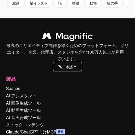
線画
猫イラスト
猫
挿絵
動物
猫の手
動
最高のクリエイティブ制作を導くためのプラットフォーム。クリ
エイター、企業、代理店、スタジオを含む100万人以上が利用し
ています。
日本語
製品
Spaces
AI アシスタント
AI 画像生成ツール
AI 動画生成ツール
AI 音声合成ツール
ストックコンテンツ
Claude/ChatGPT向けMCP
新規