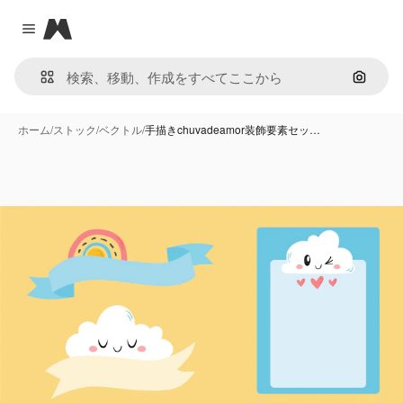
Magnific
Close menu
画像で
ホーム
/
ストック
/
ベクトル
/
手描きchuvadeamor装飾要素セッ…