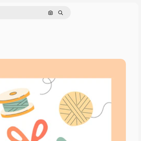
画像で検索
検索