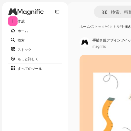
作成
ホーム
/
ストック
/
ベクトル
/
手描
ホーム
検索
手描き服デザインツイッ
magnific
ストック
もっと詳しく
すべてのツール