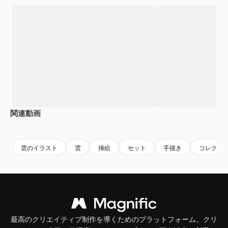
関連動画
Premium
Premium
AIによって生成されました。
Premium
Premium
雲のイラスト
雲
挿絵
セット
手描き
コレクシ
最高のクリエイティブ制作を導くためのプラットフォーム。クリ