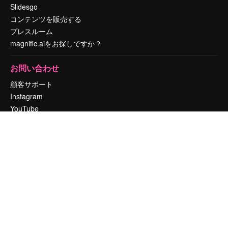
Slidesgo
コンテンツを販売する
プレスルーム
magnific.aiをお探しですか？
お問い合わせ
顧客サポート
Instagram
YouTube
LinkedIn
TikTok
Discord
X
Reddit
Copyright © 2010-
2026
Freepik Company S.L.U.
無断複写・転載を禁じま
す
.