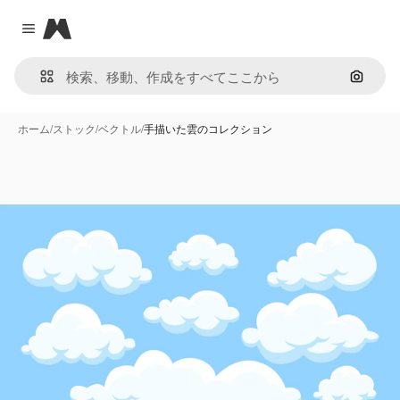
Magnific
Close menu
画像で
ホーム
/
ストック
/
ベクトル
/
手描いた雲のコレクション