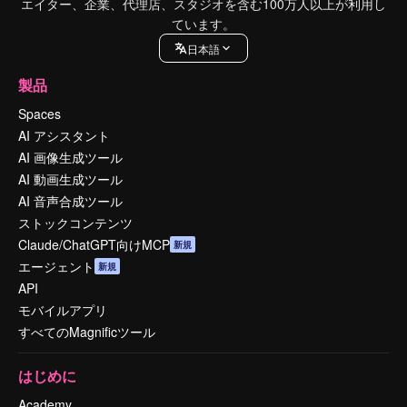
エイター、企業、代理店、スタジオを含む100万人以上が利用し
ています。
日本語
製品
Spaces
AI アシスタント
AI 画像生成ツール
AI 動画生成ツール
AI 音声合成ツール
ストックコンテンツ
Claude/ChatGPT向けMCP
新規
エージェント
新規
API
モバイルアプリ
すべてのMagnificツール
はじめに
Academy