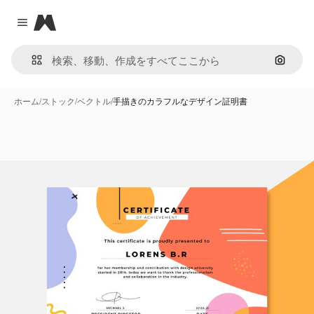
Magnific
Close menu
画像で
ホーム
/
ストック
/
ベクトル
/
手描きのカラフルなデザイン証明書