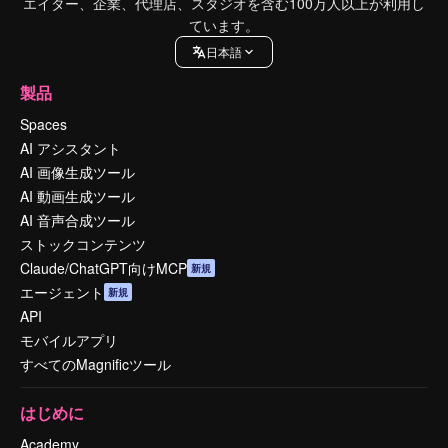
エイター、企業、代理店、スタジオを含む100万人以上が利用し
ています。
日本語
製品
Spaces
AI アシスタント
AI 画像生成ツール
AI 動画生成ツール
AI 音声合成ツール
ストックコンテンツ
Claude/ChatGPT向けMCP
新規
エージェント
新規
API
モバイルアプリ
すべてのMagnificツール
はじめに
Academy