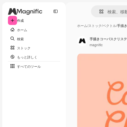
作成
ホーム
/
ストック
/
ベクトル
/
手描
ホーム
検索
手描きコーパスクリステ
magnific
ストック
もっと詳しく
すべてのツール