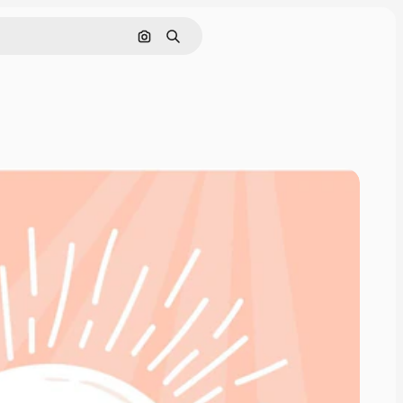
画像で検索
検索