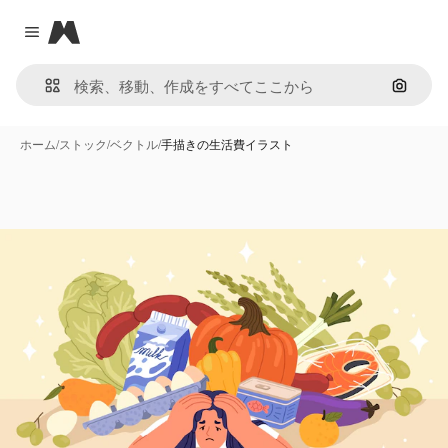
Magnific
Close menu
画像で
ホーム
/
ストック
/
ベクトル
/
手描きの生活費イラスト