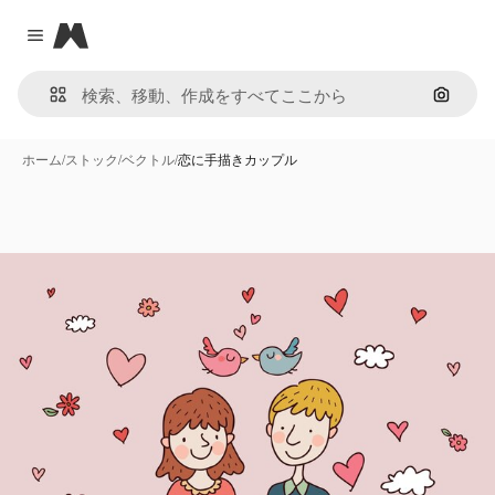
Magnific
Close menu
画像で
ホーム
/
ストック
/
ベクトル
/
恋に手描きカップル