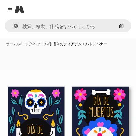
Magnific
Close menu
画像で
ホーム
/
ストック
/
ベクトル
/
手描きのディアデムエルトスバナー