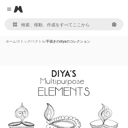
Magnific
Close menu
画像で
ホーム
/
ストック
/
ベクトル
/
手描きのdiyaのコレクション