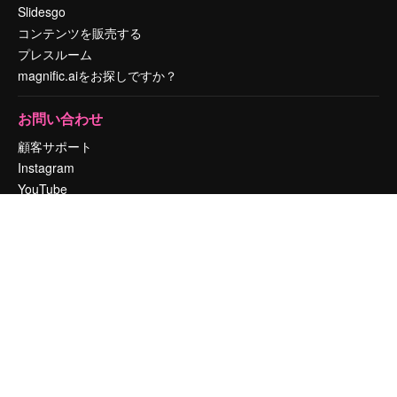
Slidesgo
コンテンツを販売する
プレスルーム
magnific.aiをお探しですか？
お問い合わせ
顧客サポート
Instagram
YouTube
LinkedIn
TikTok
Discord
X
Reddit
Copyright © 2010-
2026
Freepik Company S.L.U.
無断複写・転載を禁じま
す
.