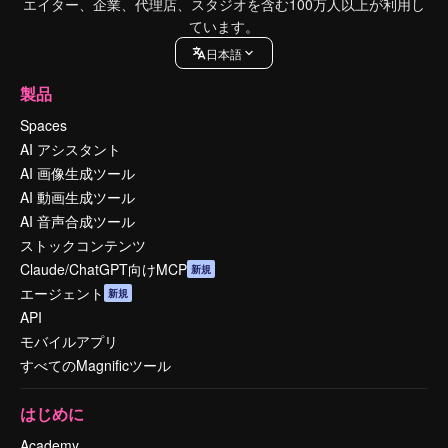
エイター、企業、代理店、スタジオを含む100万人以上が利用し
ています。
日本語
製品
Spaces
AI アシスタント
AI 画像生成ツール
AI 動画生成ツール
AI 音声合成ツール
ストックコンテンツ
Claude/ChatGPT向けMCP
新規
エージェント
新規
API
モバイルアプリ
すべてのMagnificツール
はじめに
Academy