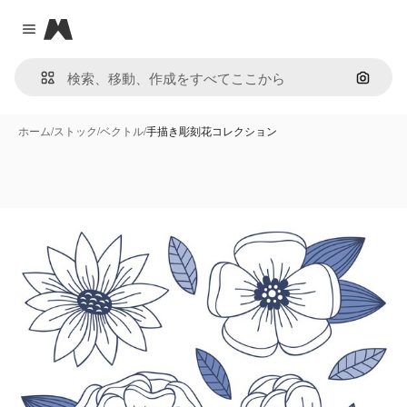
Magnific
Close menu
画像で
ホーム
/
ストック
/
ベクトル
/
手描き彫刻花コレクション