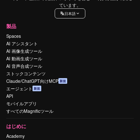
ています。
日本語
製品
Spaces
AI アシスタント
AI 画像生成ツール
AI 動画生成ツール
AI 音声合成ツール
ストックコンテンツ
Claude/ChatGPT向けMCP
新規
エージェント
新規
API
モバイルアプリ
すべてのMagnificツール
はじめに
Academy