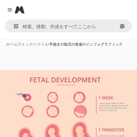
Magnific
Close menu
画像で
ホーム
/
ストック
/
ベクトル
/
手描きの胎児の発達のインフォグラフィック