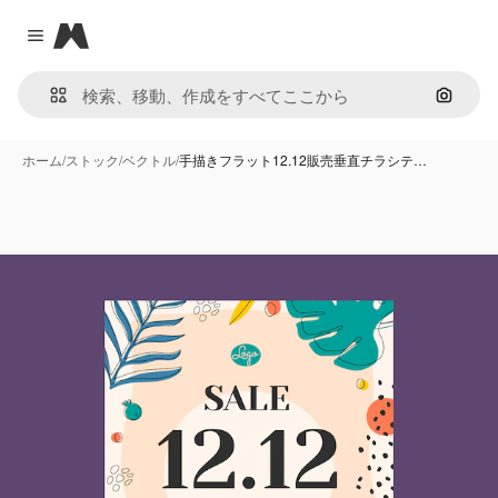
Magnific
Close menu
画像で
ホーム
/
ストック
/
ベクトル
/
手描きフラット12.12販売垂直チラシテ…