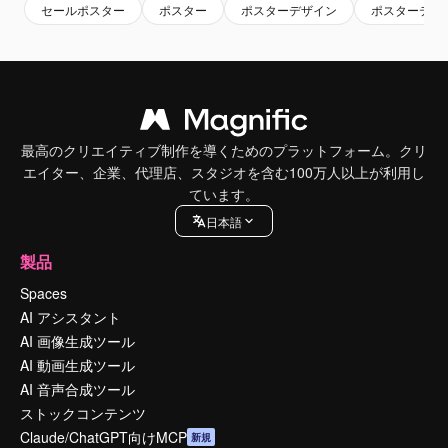
セールポスター
ポスター
ポスターデザイン
ポスターテン
最高のクリエイティブ制作を導くためのプラットフォーム。クリ
エイター、企業、代理店、スタジオを含む100万人以上が利用し
ています。
日本語
製品
Spaces
AI アシスタント
AI 画像生成ツール
AI 動画生成ツール
AI 音声合成ツール
ストックコンテンツ
Claude/ChatGPT向けMCP
新規