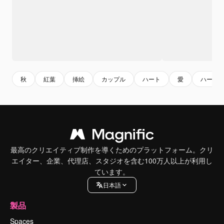
秋
紅葉
挿絵
カップル
ハート
愛
ハート
最高のクリエイティブ制作を導くためのプラットフォーム。クリ
エイター、企業、代理店、スタジオを含む100万人以上が利用し
ています。
日本語
製品
Spaces