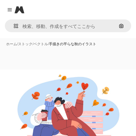
Magnific
Close menu
画像で
ホーム
/
ストック
/
ベクトル
/
手描きの平らな秋のイラスト