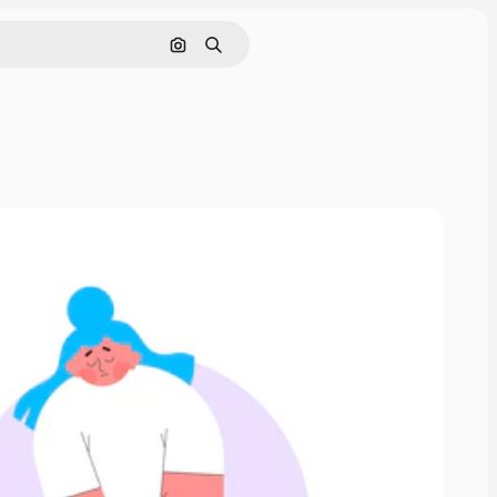
画像で検索
検索