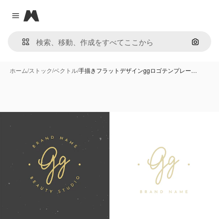
Magnific
Close menu
画像で
ホーム
/
ストック
/
ベクトル
/
手描きフラットデザインggロゴテンプレー…