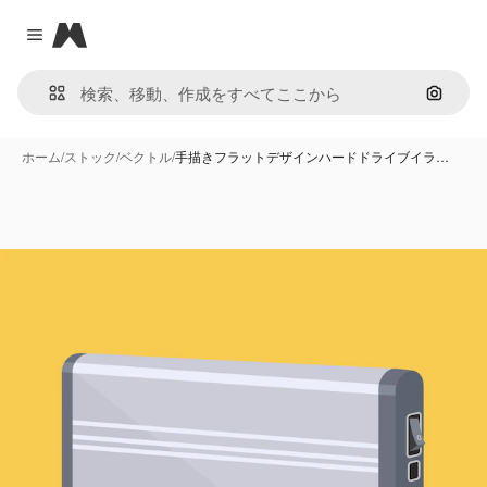
Magnific
Close menu
画像で
ホーム
/
ストック
/
ベクトル
/
手描きフラットデザインハードドライブイラ…