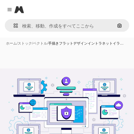
Magnific
Close menu
画像で
ホーム
/
ストック
/
ベクトル
/
手描きフラットデザインイントラネットイラ…